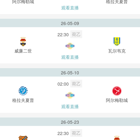
阿尔梅勒城
格拉夫夏普
观看直播
26-05-09
荷乙
22:30
威廉二世
瓦尔韦克
观看直播
26-05-10
荷乙
02:00
格拉夫夏普
阿尔梅勒城
观看直播
26-05-23
荷乙
22:30