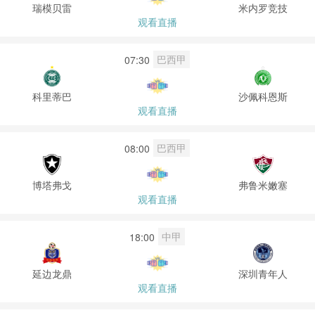
瑞模贝雷
米内罗竞技
观看直播
巴西甲
07:30
科里蒂巴
沙佩科恩斯
观看直播
巴西甲
08:00
博塔弗戈
弗鲁米嫩塞
观看直播
中甲
18:00
延边龙鼎
深圳青年人
观看直播