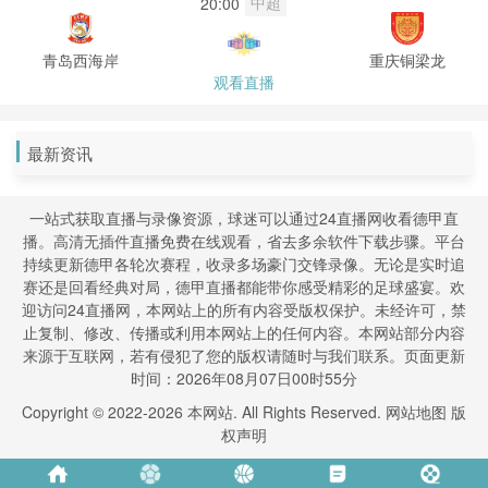
中超
20:00
青岛西海岸
重庆铜梁龙
观看直播
最新资讯
一站式获取直播与录像资源，球迷可以通过24直播网收看德甲直
播。高清无插件直播免费在线观看，省去多余软件下载步骤。平台
持续更新德甲各轮次赛程，收录多场豪门交锋录像。无论是实时追
赛还是回看经典对局，德甲直播都能带你感受精彩的足球盛宴。欢
迎访问24直播网，本网站上的所有内容受版权保护。未经许可，禁
止复制、修改、传播或利用本网站上的任何内容。本网站部分内容
来源于互联网，若有侵犯了您的版权请随时与我们联系。页面更新
时间：2026年08月07日00时55分
Copyright © 2022-
2026
本网站. All Rights Reserved.
网站地图
版
权声明