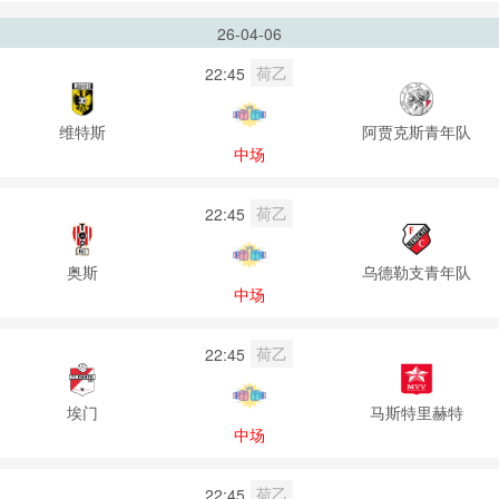
26-04-06
荷乙
22:45
维特斯
阿贾克斯青年队
中场
荷乙
22:45
奥斯
乌德勒支青年队
中场
荷乙
22:45
埃门
马斯特里赫特
中场
荷乙
22:45