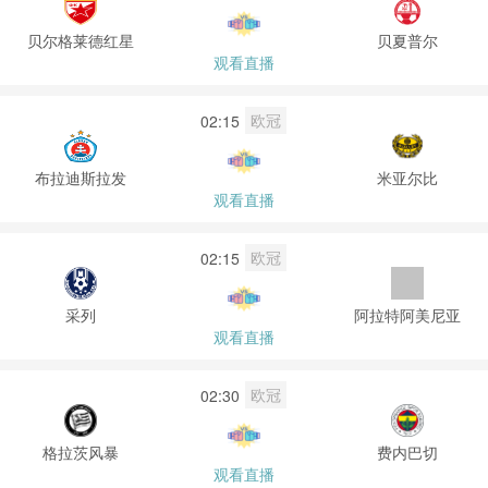
贝尔格莱德红星
贝夏普尔
观看直播
欧冠
02:15
布拉迪斯拉发
米亚尔比
观看直播
欧冠
02:15
采列
阿拉特阿美尼亚
观看直播
欧冠
02:30
格拉茨风暴
费内巴切
观看直播