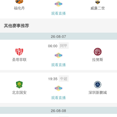
福伦丹
威廉二世
观看直播
其他赛事推荐
26-08-07
阿甲
06:00
圣塔菲联
拉努斯
观看直播
中超
19:35
北京国安
深圳新鹏城
观看直播
26-08-08