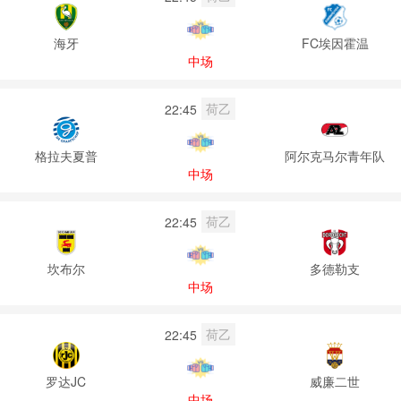
海牙
FC埃因霍温
中场
荷乙
22:45
格拉夫夏普
阿尔克马尔青年队
中场
荷乙
22:45
坎布尔
多德勒支
中场
荷乙
22:45
罗达JC
威廉二世
中场