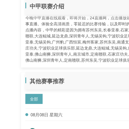
中甲联赛介绍
今晚中甲直播在线观看，即将开始，24直播网，点击播放
事直播。体验全高清画质，零延迟的比赛传输，以及即时
点播内容，中甲的精彩是因为拥有苏州东吴,长春亚泰,石家庄
赣联,大连鲲城,延边龙鼎,深圳青年人,无锡吴钩,宁波职业足
亚泰,无锡吴钩,广州豹,广西恒宸,梅州客家,苏州东吴,南通
庄功夫,宁波职业足球俱乐部,延边龙鼎,大连鲲城,无锡吴钩,
亚泰,佛山南狮,深圳青年人,南京城市,定南赣联,石家庄功夫
佛山南狮,深圳青年人,定南赣联,苏州东吴,宁波职业足球
其他赛事推荐
全部
08月08日 星期六