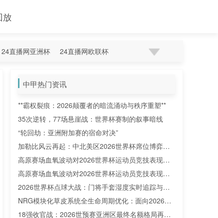
回放
24直播网亚洲杯
24直播网欧联杯
中甲热门资讯
**霸权裂痕：2026颠覆者的暗流涌动与秩序重塑**
35次逆转，77场悬崖战：世界杯赛制的叙事暗线
“轮回劫：亚洲附加赛的宿命对决”
加勒比风云再起：中北美区2026世界杯席位博弈与
出线态势全解析
高原赛场血氧波动对2026世界杯运动员竞技表现的
调控机制研究
高原赛场血氧波动对2026世界杯运动员竞技表现的
调控机制研究
2026世界杯点球大战：门将手套湿度实时追踪与赛
场数据深度解析
NRG模块化草皮系统全生命周期优化：面向2026世
界杯的技术演进路径
18强收官战：2026世预赛亚洲区最终名额格局再解