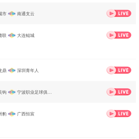
城市
南通支云
赣联
大连鲲城
龙鼎
深圳青年人
吴钩
宁波职业足球俱乐
部
州豹
广西恒宸