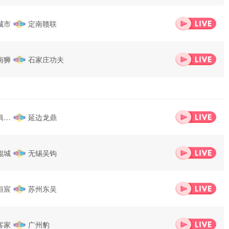
部
城市
定南赣联
南狮
石家庄功夫
俱乐
延边龙鼎
部
鲲城
无锡吴钩
恒宸
苏州东吴
客家
广州豹