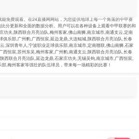
就能免费观看。在24直播网网站，为您提供地球上每一个角落的中甲赛
的比分更新和全面的数据分析。用户可以在各种设备上观看中甲联赛的和
功夫,陕西联合月亮泊队,梅州客家,佛山南狮,南京城市,南通支云,定南
球俱乐部,广州豹,广西恒宸,延边龙鼎,大连鲲城,陕西联合月亮泊队,长春
支云,深圳青年人,宁波职业足球俱乐部,南京城市,定南赣联,佛山南狮,石家
广西恒宸,苏州东吴,梅州客家,广州豹,南通支云,陕西联合月亮泊队,长春
,陕西联合月亮泊队,延边龙鼎,石家庄功夫,无锡吴钩,南京城市,广西恒宸,
俱乐部,梅州客家等强壮的队伍球员，带来每一场精彩的比赛！