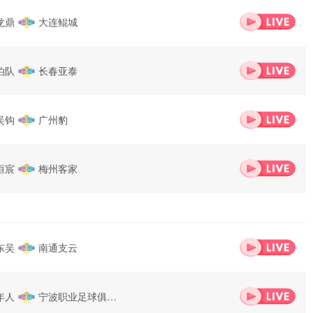
龙鼎
大连鲲城
泊队
长春亚泰
吴钩
广州豹
恒宸
梅州客家
东吴
南通支云
年人
宁波职业足球俱乐