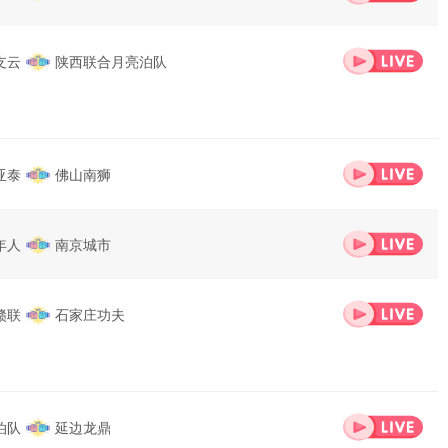
支云
陕西联合月亮泊队
亚泰
佛山南狮
年人
南京城市
赣联
石家庄功夫
泊队
延边龙鼎