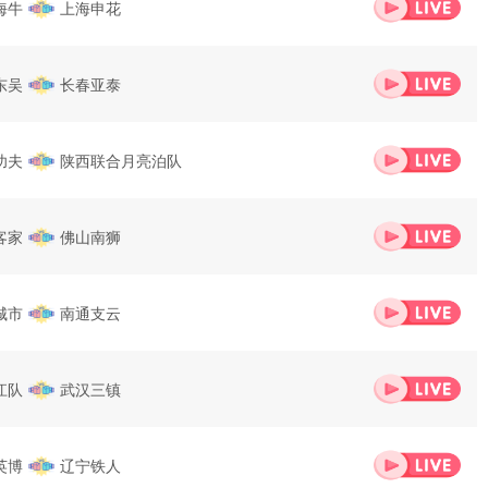
海牛
上海申花
东吴
长春亚泰
功夫
陕西联合月亮泊队
客家
佛山南狮
城市
南通支云
江队
武汉三镇
英博
辽宁铁人