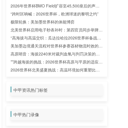
读
2026年世界杯BMO Field扩容至45,500座后的声场
演化与声学传播特性研究
“跨时区呐喊：2026世界杯，欧洲球迷的黎明之约”
极限轮换：美加墨世界杯的体能博弈
北美世界杯启用电子秒表补时：第四官员同步举牌，
精确到秒
“高海拔与高温交织：瓜达拉哈拉2026世界杯备战策
略解析”
美加墨边境通关流程对世界杯参赛器材物流时效的瓶
颈效应研究
高原哨音：海拔2240米对裁判血氧与判罚决策的生
理冲击解析
**跨越海拔的挑战：2026世界杯高原与平原的适应博
弈**
2026世界杯北美盛夏挑战：高温环境如何重塑比赛
补水暂停规则
中甲资讯热门标签
中甲热门录像