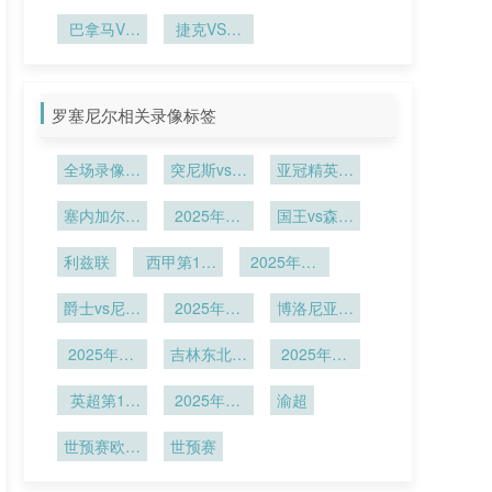
与适应
隐患
杯
尔及利亚约
史第四
巴拿马VS
捷克VS墨
旦VS阿尔
克罗地亚巴
西哥直播捷
及利亚直播
拿马VS克
克VS墨西
罗地亚直播
哥在线直播
罗塞尼尔相关录像标签
全场录像回
突尼斯vs乌
亚冠精英联
放
干达
赛西亚区第
塞内加尔vs
2025年12
国王vs森林
6轮
博茨瓦纳
月23日
狼
利兹联
西甲第16
2025年12
轮
月9日
爵士vs尼克
2025年12
博洛尼亚vs
斯
月5日
帕尔马
2025年11
吉林东北虎
2025年12
月30日
U19vs四川
月1日
英超第13
2025年11
锦城U19
渝超
轮
月27日
世预赛欧洲
世预赛
区小组赛J