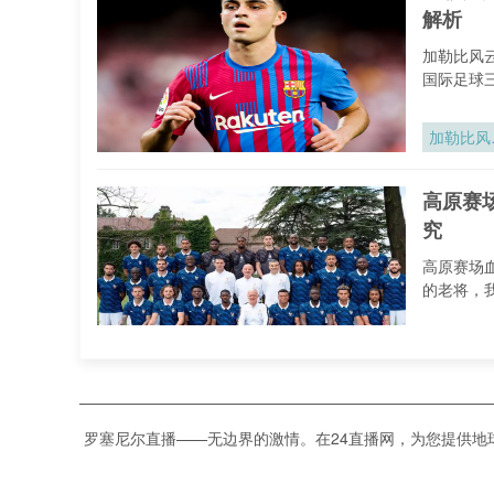
解析
加勒比风
国际足球
加勒比风
再起：中
美区202
高原赛
世界杯席
究
博弈与出
态势全解
高原赛场
的老将，
高原赛场
氧波动对
2026世
高原赛
杯运动员
究
罗塞尼尔直播——无边界的激情。在24直播网，为您提供
技表现的
控机制研
高原赛场