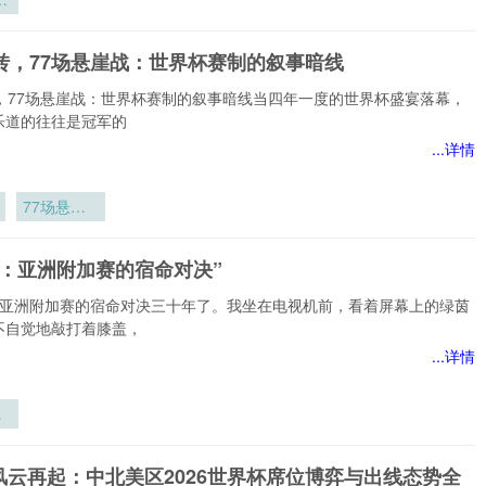
6
暗
逆转，77场悬崖战：世界杯赛制的叙事暗线
秩
转，77场悬崖战：世界杯赛制的叙事暗线当四年一度的世界杯盛宴落幕，
乐道的往往是冠军的
...详情
77场悬崖
战：世界杯
赛制的叙事
劫：亚洲附加赛的宿命对决”
暗线
：亚洲附加赛的宿命对决三十年了。我坐在电视机前，看着屏幕上的绿茵
不自觉地敲打着膝盖，
...详情
：
赛
风云再起：中北美区2026世界杯席位博弈与出线态势全