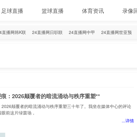
足球直播
篮球直播
体育资讯
录像
24直播网韩K联
24直播网日职联
24直播网中甲
24直播网世亚预
4直播网西甲
24直播网德甲
24直播网欧冠杯
24直播网中超
裂痕：2026颠覆者的暗流涌动与秩序重塑**
：2026颠覆者的暗流涌动与秩序重塑三十年了。我坐在媒体中心的评论
着眼前这片绿茵场，
...详情