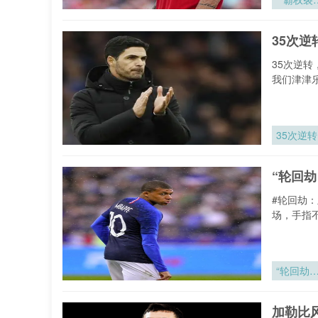
痕：202
颠覆者的
35次
流涌动与
序重塑**
35次逆
我们津津
35次逆转
“轮回
#轮回劫
场，手指
“轮回劫
亚洲附加
的宿命对
加勒比
决”