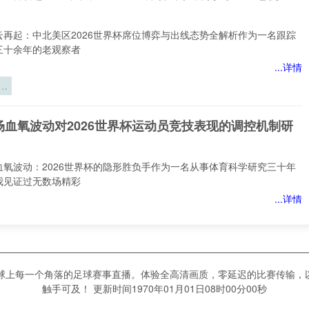
云再起：中北美区2026世界杯席位博弈与出线态势全解析作为一名跟踪
三十余年的老观察者
...详情
云
北
6
场血氧波动对2026世界杯运动员竞技表现的调控机制研
位
线
析
血氧波动：2026世界杯的隐形胜负手作为一名从事体育科学研究三十年
我见证过无数场精彩
...详情
血
界
场血氧波动对2026世界杯运动员竞技表现的调控机制研
竞
地球上每一个角落的足球赛事直播。体验全高清画质，零延迟的比赛传输，
调
触手可及！ 更新时间1970年01月01日08时00分00秒
究
血氧波动：2026世界杯运动员竞技表现的隐形调控之手作为一名从事体