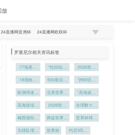
回放
24直播网亚洲杯
24直播网欧联杯
罗塞尼尔相关资讯标签
77场悬崖
“轮回劫：
2026世界
战：世界杯
亚洲附加赛
杯点球大
赛制的叙事
18强收官
500座后的
的宿命对
战：门将手
“跨时区呐
战：2026
暗线
声场演化与
决”
套湿度实时
喊：2026
世预赛亚洲
欧洲球迷的
声学传播特
北美世界杯
追踪与赛场
“高海拔与
世界杯
区最终名额
黎明之约”
启用电子秒
性研究
数据深度解
高温交织：
格局再解读
高海拔绿茵
表补时：第
2026世界
瓜达拉哈拉
全球数十亿
析
场：2026
四官员同步
杯媒体转播
观众共赏盛
2026世界
世界杯裁判
梅西领衔阿
师徒世界杯
权敲定
举牌
杯备战策略
世界杯球队
宴
在墨西哥城
根廷出征
对决徒弟淘
纪录！阿根
解析”
的血氧挑战
为球队埋下
2026世界
世界杯
汰恩师
约旦VS阿
廷 2 冠历