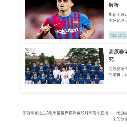
解析
加勒比风
国际足球
加勒比风
再起：中
美区202
高原赛
世界杯席
究
博弈与出
态势全解
高原赛场
的老将，
高原赛场
氧波动对
2026世
高原赛
杯运动员
究
墨西哥东道主A组出征世界杯揭幕战对阵南非直播——无边
技表现的
面的数据
控机制研
高原赛场