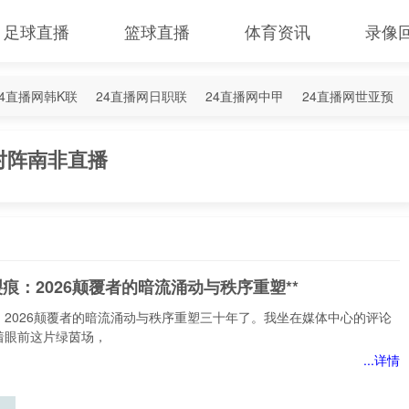
足球直播
篮球直播
体育资讯
录像
24直播网韩K联
24直播网日职联
24直播网中甲
24直播网世亚预
4直播网西甲
24直播网德甲
24直播网欧冠杯
24直播网中超
对阵南非直播
裂痕：2026颠覆者的暗流涌动与秩序重塑**
：2026颠覆者的暗流涌动与秩序重塑三十年了。我坐在媒体中心的评论
着眼前这片绿茵场，
...详情