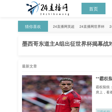
首页
猜你喜欢
24直播网英超
24直播网世界杯
24直播网意甲
24直播网法甲
2
墨西哥东道主A组出征世界杯揭幕战
最新文章
**霸权
霸权裂痕
席上，看
**霸权裂