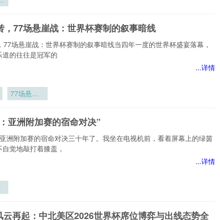
6
暗
逆转，77场悬崖战：世界杯赛制的叙事暗线
秩
转，77场悬崖战：世界杯赛制的叙事暗线当四年一度的世界杯盛宴落幕，
乐道的往往是冠军的
...详情
77场悬崖
战：世界杯
赛制的叙事
劫：亚洲附加赛的宿命对决”
暗线
：亚洲附加赛的宿命对决三十年了。我坐在电视机前，看着屏幕上的绿茵
不自觉地敲打着膝盖，
...详情
：
赛
风云再起：中北美区2026世界杯席位博弈与出线态势全