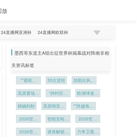
回放
24直播网亚洲杯
24直播网欧联杯
墨西哥东道主A组出征世界杯揭幕战对阵南非相
关资讯标签
**霸权裂
35次逆转
加勒比风云
痕：2026
再起：中北
颠覆者的暗
高原赛场血
“跨时区呐
美区2026
欧洲球迷的
流涌动与秩
氧波动对
喊：2026
世界杯席位
黎明之约”
精确到秒
2026世界
序重塑**
高原哨音：
世界杯
博弈与出线
**跨越海拔
杯运动员竞
海拔2240
态势全解析
的挑战：
技表现的调
2026世界
米对裁判血
智能安检系
2026世界
2026世界
控机制研究
杯北美盛夏
氧与判罚决
统全面落
杯高原与平
杯媒体转播
挑战：高温
2026世界
策的生理冲
地：世界杯
谁将解锁历
原的适应博
力争卫冕书
权敲定