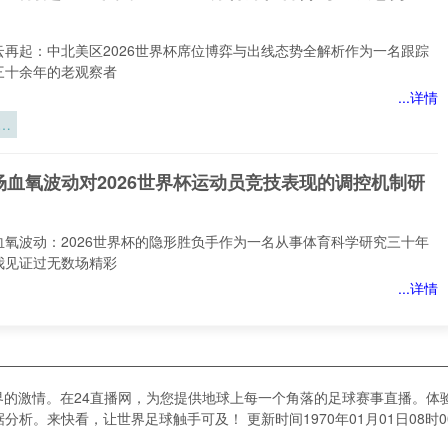
云再起：中北美区2026世界杯席位博弈与出线态势全解析作为一名跟踪
三十余年的老观察者
...详情
云
北
6
场血氧波动对2026世界杯运动员竞技表现的调控机制研
位
线
析
血氧波动：2026世界杯的隐形胜负手作为一名从事体育科学研究三十年
我见证过无数场精彩
...详情
血
界
场血氧波动对2026世界杯运动员竞技表现的调控机制研
竞
界的激情。在24直播网，为您提供地球上每一个角落的足球赛事直播。体
调
分析。来快看，让世界足球触手可及！ 更新时间1970年01月01日08时0
究
血氧波动：2026世界杯运动员竞技表现的隐形调控之手作为一名从事体