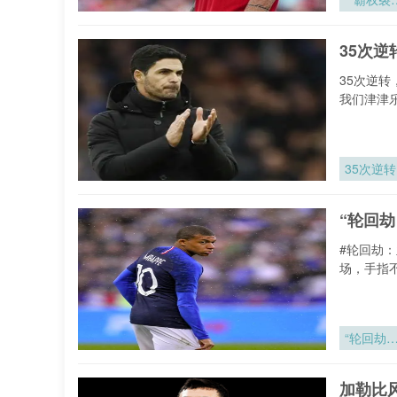
痕：202
颠覆者的
35次
流涌动与
序重塑**
35次逆
我们津津
35次逆转
“轮回
#轮回劫
场，手指
“轮回劫
亚洲附加
的宿命对
加勒比
决”