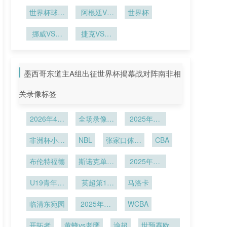
环境如何重
杯首个进球
击解析
场馆安防新
史时刻
弈**
写传奇
塑比赛补水
世界杯球队
诞生
阿根廷VS
升级
世界杯
纪录！阿根
暂停规则
奥地利直播
挪威VS塞
廷 2 冠历
阿根廷VS
捷克VS墨
内加尔直播
史第四
奥地利在线
西哥直播捷
挪威VS塞
克VS墨西
直播
内加尔在线
哥在线直播
墨西哥东道主A组出征世界杯揭幕战对阵南非相
直播
关录像标签
2026年4月
全场录像回
2025年12
6日
放
月27日
非洲杯小组
NBL
张家口体文
CBA
赛C组第1
旅
布伦特福德
轮
斯诺克单局
2025年12
限时赛第1
月5日
U19青年篮
英超第13
轮
马洛卡
球联赛小组
轮
临清东宛园
赛第7轮
2025年11
WCBA
月27日
开拓者
黄蜂vs老鹰
渝超
世预赛欧洲