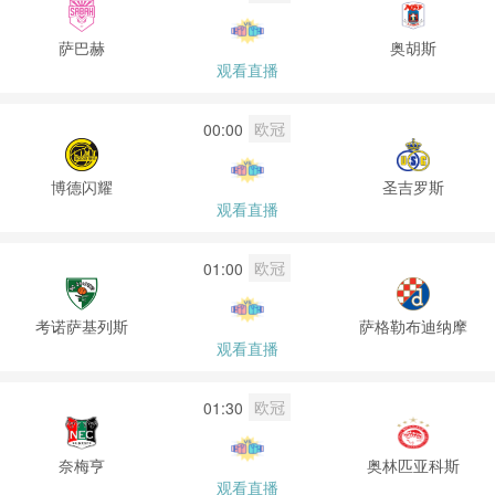
萨巴赫
奥胡斯
观看直播
欧冠
00:00
博德闪耀
圣吉罗斯
观看直播
欧冠
01:00
考诺萨基列斯
萨格勒布迪纳摩
观看直播
欧冠
01:30
奈梅亨
奥林匹亚科斯
观看直播