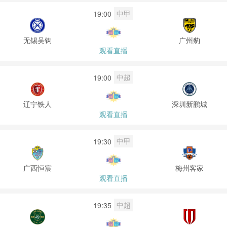
中甲
19:00
无锡吴钩
广州豹
观看直播
中超
19:00
辽宁铁人
深圳新鹏城
观看直播
中甲
19:30
广西恒宸
梅州客家
观看直播
中超
19:35