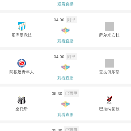
观看直播
阿甲
04:00
图库曼竞技
萨尔米安杜
观看直播
阿甲
04:00
阿根廷青年人
竞技俱乐部
观看直播
巴西甲
05:30
桑托斯
巴拉纳竞技
观看直播
巴西甲
05:30