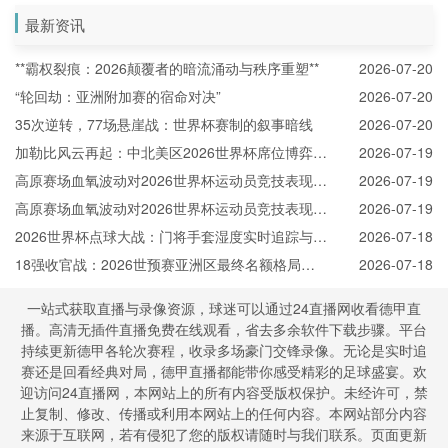
最新资讯
**霸权裂痕：2026颠覆者的暗流涌动与秩序重塑**
2026-07-20
“轮回劫：亚洲附加赛的宿命对决”
2026-07-20
35次逆转，77场悬崖战：世界杯赛制的叙事暗线
2026-07-20
加勒比风云再起：中北美区2026世界杯席位博弈与
2026-07-19
出线态势全解析
高原赛场血氧波动对2026世界杯运动员竞技表现的
2026-07-19
调控机制研究
高原赛场血氧波动对2026世界杯运动员竞技表现的
2026-07-19
调控机制研究
2026世界杯点球大战：门将手套湿度实时追踪与赛
2026-07-18
场数据深度解析
18强收官战：2026世预赛亚洲区最终名额格局再
2026-07-18
解读
一站式获取直播与录像资源，球迷可以通过24直播网收看德甲直
播。高清无插件直播免费在线观看，省去多余软件下载步骤。平台
持续更新德甲各轮次赛程，收录多场豪门交锋录像。无论是实时追
赛还是回看经典对局，德甲直播都能带你感受精彩的足球盛宴。欢
迎访问24直播网，本网站上的所有内容受版权保护。未经许可，禁
止复制、修改、传播或利用本网站上的任何内容。本网站部分内容
来源于互联网，若有侵犯了您的版权请随时与我们联系。页面更新