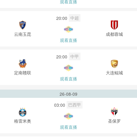
观看直播
中超
20:00
云南玉昆
成都蓉城
观看直播
中甲
20:00
定南赣联
大连鲲城
观看直播
26-08-09
巴西甲
03:00
格雷米奥
圣保罗
观看直播