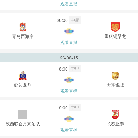
观看直播
中超
20:00
青岛西海岸
重庆铜梁龙
观看直播
26-08-15
中甲
18:00
延边龙鼎
大连鲲城
观看直播
中甲
19:00
陕西联合月亮泊队
长春亚泰
观看直播