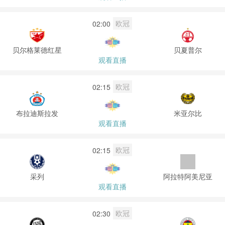
欧冠
02:00
贝尔格莱德红星
贝夏普尔
观看直播
欧冠
02:15
布拉迪斯拉发
米亚尔比
观看直播
欧冠
02:15
采列
阿拉特阿美尼亚
观看直播
欧冠
02:30