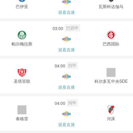
巴伊亚
瓦斯科达伽马
观看直播
巴西甲
03:00
帕尔梅拉斯
巴西国际
观看直播
阿甲
04:00
圣塔菲联
科尔多瓦中央SDE
观看直播
阿甲
04:00
泰格雷
河床
观看直播