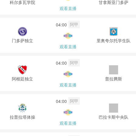
科尔多瓦学院
甘拿斯亚门多萨
观看直播
阿甲
04:00
门多萨独立
里奥夸尔托学生队
观看直播
阿甲
04:00
阿根廷独立
普拉腾斯
观看直播
阿甲
04:00
拉普拉塔体操
巴拉卡斯中央队
观看直播