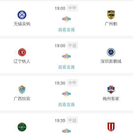
中甲
19:00
无锡吴钩
广州豹
观看直播
中超
19:00
辽宁铁人
深圳新鹏城
观看直播
中甲
19:30
广西恒宸
梅州客家
观看直播
中超
19:35