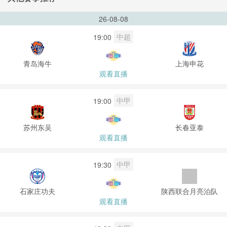
26-08-08
中超
19:00
青岛海牛
上海申花
观看直播
中甲
19:00
苏州东吴
长春亚泰
观看直播
中甲
19:30
石家庄功夫
陕西联合月亮泊队
观看直播