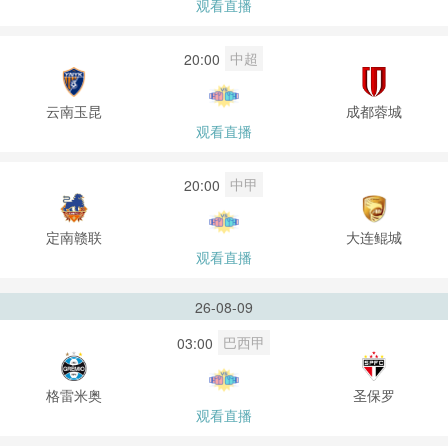
观看直播
中超
20:00
云南玉昆
成都蓉城
观看直播
中甲
20:00
定南赣联
大连鲲城
观看直播
26-08-09
巴西甲
03:00
格雷米奥
圣保罗
观看直播