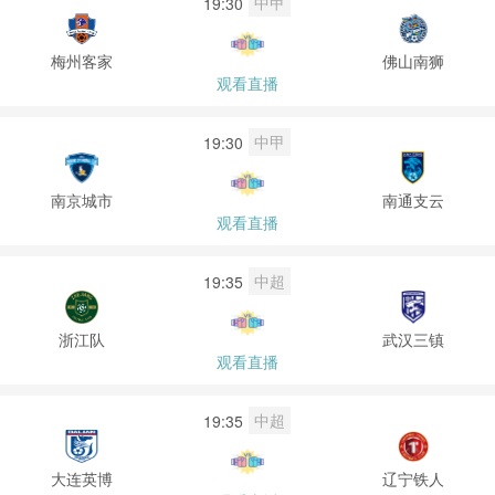
中甲
19:30
梅州客家
佛山南狮
观看直播
中甲
19:30
南京城市
南通支云
观看直播
中超
19:35
浙江队
武汉三镇
观看直播
中超
19:35
大连英博
辽宁铁人