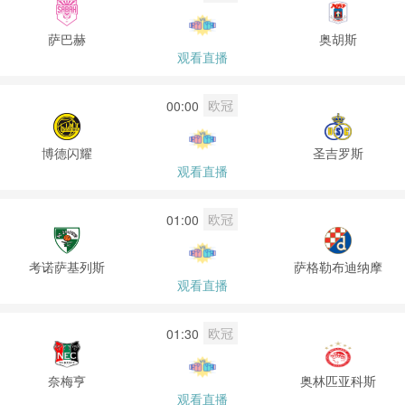
萨巴赫
奥胡斯
观看直播
欧冠
00:00
博德闪耀
圣吉罗斯
观看直播
欧冠
01:00
考诺萨基列斯
萨格勒布迪纳摩
观看直播
欧冠
01:30
奈梅亨
奥林匹亚科斯
观看直播