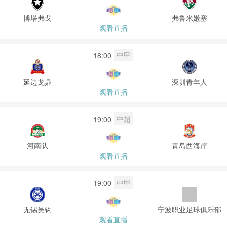
博塔弗戈
弗鲁米嫩塞
观看直播
中甲
18:00
延边龙鼎
深圳青年人
观看直播
中超
19:00
河南队
青岛西海岸
观看直播
中甲
19:00
无锡吴钩
宁波职业足球俱乐部
观看直播