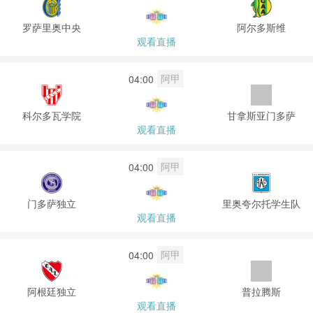
罗萨里奥中央
阿尔多斯维
观看直播
阿甲
04:00
科尔多瓦学院
甘拿斯亚门多萨
观看直播
阿甲
04:00
门多萨独立
里奥夸尔托学生队
观看直播
阿甲
04:00
阿根廷独立
普拉腾斯
观看直播