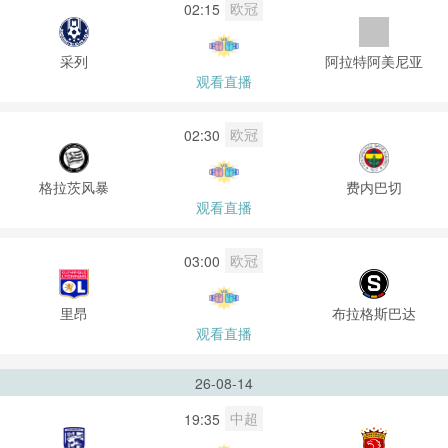
欧冠
02:15
采列
阿拉特阿美尼亚
观看直播
欧冠
02:30
格拉茨风暴
费内巴切
观看直播
欧冠
03:00
里昂
布拉格斯巴达
观看直播
26-08-14
中超
19:35