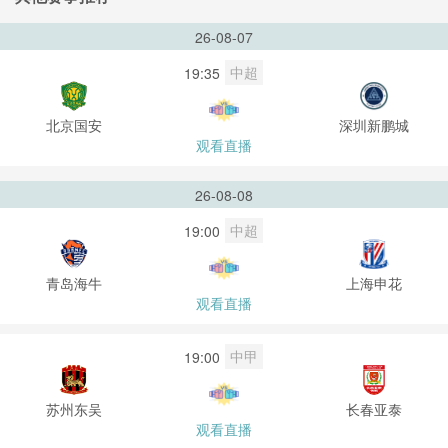
26-08-07
中超
19:35
北京国安
深圳新鹏城
观看直播
26-08-08
中超
19:00
青岛海牛
上海申花
观看直播
中甲
19:00
苏州东吴
长春亚泰
观看直播