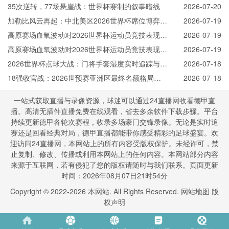
35次逆转，77场悬崖战：世界杯赛制的叙事暗线
2026-07-20
加勒比风云再起：中北美区2026世界杯席位博弈与
2026-07-19
出线态势全解析
高原赛场血氧波动对2026世界杯运动员竞技表现的
2026-07-19
调控机制研究
高原赛场血氧波动对2026世界杯运动员竞技表现的
2026-07-19
调控机制研究
2026世界杯点球大战：门将手套湿度实时追踪与赛
2026-07-18
场数据深度解析
18强收官战：2026世预赛亚洲区最终名额格局再
2026-07-18
解读
一站式获取直播与录像资源，球迷可以通过24直播网收看德甲直
播。高清无插件直播免费在线观看，省去多余软件下载步骤。平台
持续更新德甲各轮次赛程，收录多场豪门交锋录像。无论是实时追
赛还是回看经典对局，德甲直播都能带你感受精彩的足球盛宴。欢
迎访问24直播网，本网站上的所有内容受版权保护。未经许可，禁
止复制、修改、传播或利用本网站上的任何内容。本网站部分内容
来源于互联网，若有侵犯了您的版权请随时与我们联系。页面更新
时间：2026年08月07日21时54分
Copyright © 2022-
2026
本网站. All Rights Reserved.
网站地图
版
权声明