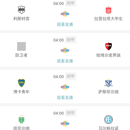
阿甲
04:00
利斯特雷
拉普拉塔大学生
观看直播
阿甲
04:00
防卫者
纽维尔老男孩
观看直播
阿甲
04:00
博卡青年
萨斯菲尔德
观看直播
阿甲
04:00
班菲尔德
贝尔格拉诺