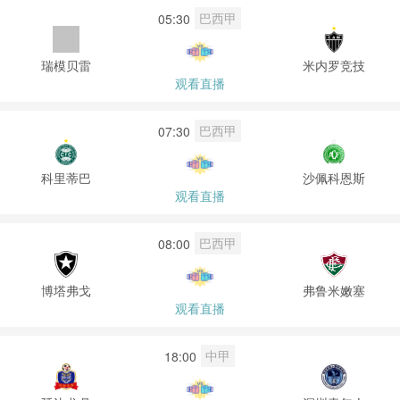
巴西甲
05:30
瑞模贝雷
米内罗竞技
观看直播
巴西甲
07:30
科里蒂巴
沙佩科恩斯
观看直播
巴西甲
08:00
博塔弗戈
弗鲁米嫩塞
观看直播
中甲
18:00