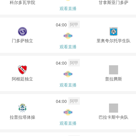
科尔多瓦学院
甘拿斯亚门多萨
观看直播
阿甲
04:00
门多萨独立
里奥夸尔托学生队
观看直播
阿甲
04:00
阿根廷独立
普拉腾斯
观看直播
阿甲
04:00
拉普拉塔体操
巴拉卡斯中央队
观看直播