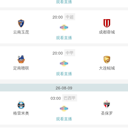
观看直播
中超
20:00
云南玉昆
成都蓉城
观看直播
中甲
20:00
定南赣联
大连鲲城
观看直播
26-08-09
巴西甲
03:00
格雷米奥
圣保罗
观看直播