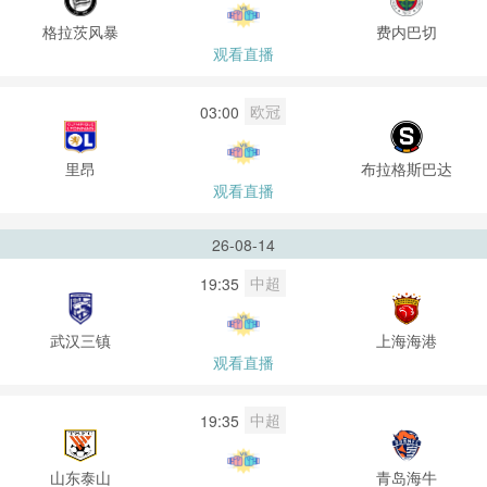
格拉茨风暴
费内巴切
观看直播
欧冠
03:00
里昂
布拉格斯巴达
观看直播
26-08-14
中超
19:35
武汉三镇
上海海港
观看直播
中超
19:35
山东泰山
青岛海牛