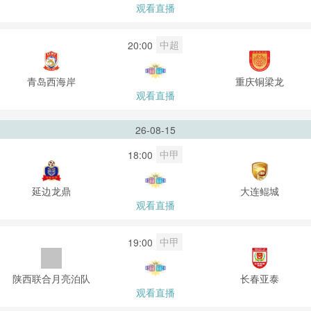
观看直播
中超
20:00
青岛西海岸
重庆铜梁龙
观看直播
26-08-15
中甲
18:00
延边龙鼎
大连鲲城
观看直播
中甲
19:00
陕西联合月亮泊队
长春亚泰
观看直播