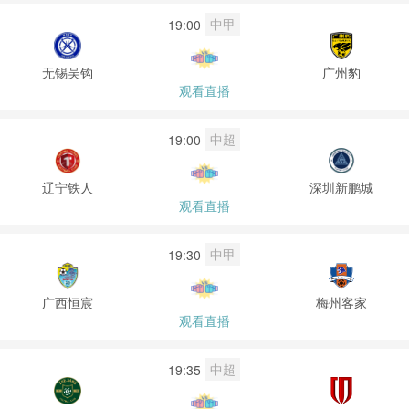
中甲
19:00
无锡吴钩
广州豹
观看直播
中超
19:00
辽宁铁人
深圳新鹏城
观看直播
中甲
19:30
广西恒宸
梅州客家
观看直播
中超
19:35