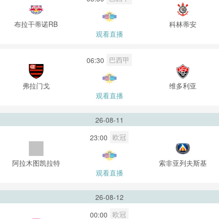
布拉干蒂诺RB
科林蒂安
观看直播
巴西甲
06:30
弗拉门戈
维多利亚
观看直播
26-08-11
欧冠
23:00
阿拉木图凯拉特
索非亚列夫斯基
观看直播
26-08-12
欧冠
00:00