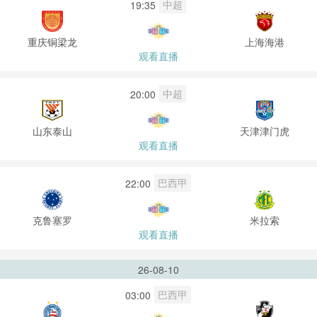
中超
19:35
重庆铜梁龙
上海海港
观看直播
中超
20:00
山东泰山
天津津门虎
观看直播
巴西甲
22:00
克鲁塞罗
米拉索
观看直播
26-08-10
巴西甲
03:00