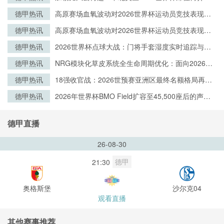
出线态势全解析
德甲热讯
高原赛场血氧波动对2026世界杯运动员竞技表现的
调控机制研究
德甲热讯
高原赛场血氧波动对2026世界杯运动员竞技表现的
调控机制研究
德甲热讯
2026世界杯点球大战：门将手套湿度实时追踪与赛
场数据深度解析
德甲热讯
NRG模块化草皮系统全生命周期优化：面向2026世
界杯的技术演进路径
德甲热讯
18强收官战：2026世预赛亚洲区最终名额格局再解
读
德甲热讯
2026年世界杯BMO Field扩容至45,500座后的声场
演化与声学传播特性研究
德甲直播
26-08-30
德甲
21:30
奥格斯堡
沙尔克04
观看直播
其他赛事推荐