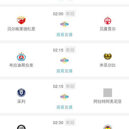
欧冠
02:00
贝尔格莱德红星
贝夏普尔
观看直播
欧冠
02:15
布拉迪斯拉发
米亚尔比
观看直播
欧冠
02:15
采列
阿拉特阿美尼亚
观看直播
欧冠
02:30