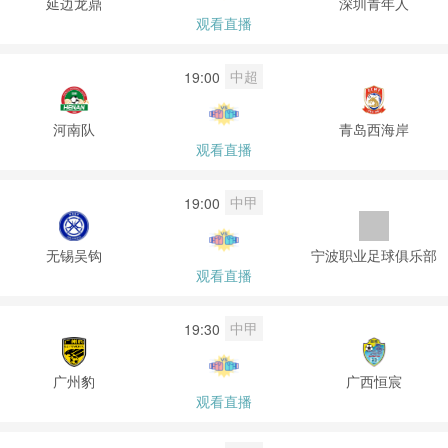
延边龙鼎
深圳青年人
观看直播
中超
19:00
河南队
青岛西海岸
观看直播
中甲
19:00
无锡吴钩
宁波职业足球俱乐部
观看直播
中甲
19:30
广州豹
广西恒宸
观看直播