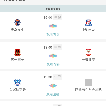
26-08-08
中超
19:00
青岛海牛
上海申花
观看直播
中甲
19:00
苏州东吴
长春亚泰
观看直播
中甲
19:30
石家庄功夫
陕西联合月亮泊队
观看直播