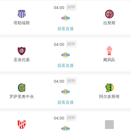
阿甲
04:00
塔勒瑞斯
拉努斯
观看直播
阿甲
04:00
圣洛伦索
飓风队
观看直播
阿甲
04:00
罗萨里奥中央
阿尔多斯维
观看直播
阿甲
04:00