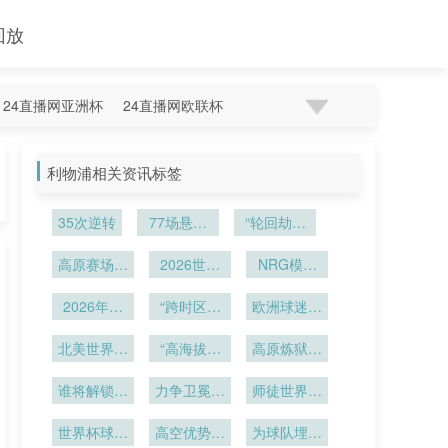
回放
24直播网亚洲杯
24直播网欧联杯
利物浦相关资讯标签
35次逆转
77场悬崖
“轮回劫：
战：世界杯
亚洲附加赛
高原赛场血
赛制的叙事
2026世界
的宿命对
NRG模块
氧波动对
杯点球大
暗线
化草皮系统
决”
2026世界
2026年世
战：门将手
“跨时区呐
全生命周期
欧洲球迷的
杯运动员竞
界杯BMO
套湿度实时
喊：2026
优化：面向
黎明之约”
技表现的调
北美世界杯
Field扩容
追踪与赛场
“高海拔与
世界杯
高原炼狱！
2026世界
控机制研究
启用电子秒
至45
数据深度解
高温交织：
杯的技术演
客队体能警
表补时：第
谁将解锁历
瓜达拉哈拉
力争卫冕书
析
师徒世界杯
进路径
报拉响
四官员同步
史时刻
2026世界
写传奇
对决徒弟淘
世界杯球队
举牌
杯备战策略
高空优势主
为球队埋下
汰恩师