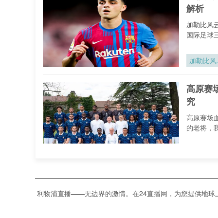
解析
加勒比风
国际足球
加勒比风
再起：中
美区202
高原赛
世界杯席
究
博弈与出
态势全解
高原赛场
的老将，
高原赛场
氧波动对
2026世
高原赛
杯运动员
究
利物浦直播——无边界的激情。在24直播网，为您提供地
技表现的
控机制研
高原赛场