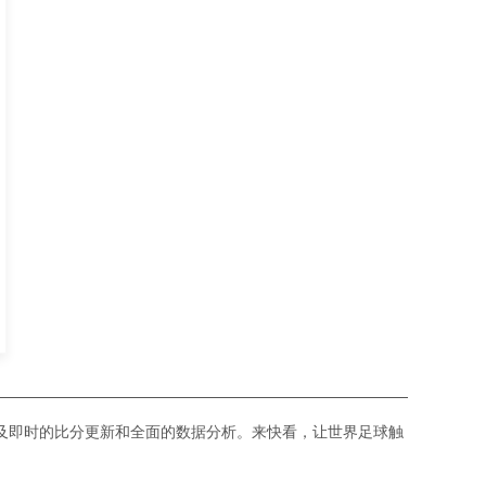
及即时的比分更新和全面的数据分析。来快看，让世界足球触