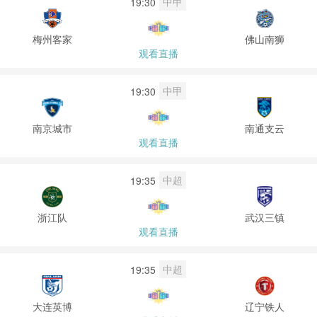
中甲
19:30
梅州客家
佛山南狮
观看直播
中甲
19:30
南京城市
南通支云
观看直播
中超
19:35
浙江队
武汉三镇
观看直播
中超
19:35
大连英博
辽宁铁人