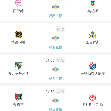
萨巴赫
奥胡斯
观看直播
欧冠
00:00
博德闪耀
圣吉罗斯
观看直播
欧冠
01:00
考诺萨基列斯
萨格勒布迪纳摩
观看直播
欧冠
01:30
奈梅亨
奥林匹亚科斯
观看直播