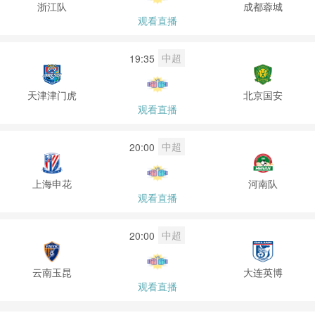
浙江队
成都蓉城
观看直播
中超
19:35
天津津门虎
北京国安
观看直播
中超
20:00
上海申花
河南队
观看直播
中超
20:00
云南玉昆
大连英博
观看直播