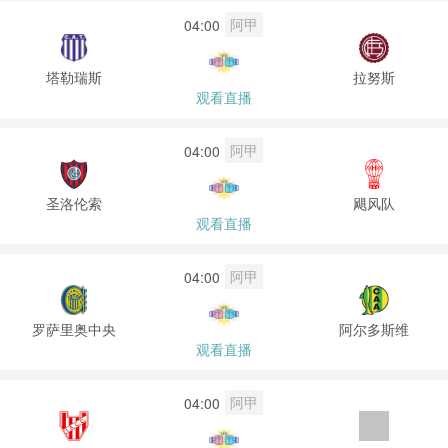
阿甲
04:00
塔勒瑞斯
拉努斯
观看直播
阿甲
04:00
圣洛伦索
飓风队
观看直播
阿甲
04:00
罗萨里奥中央
阿尔多斯维
观看直播
阿甲
04:00