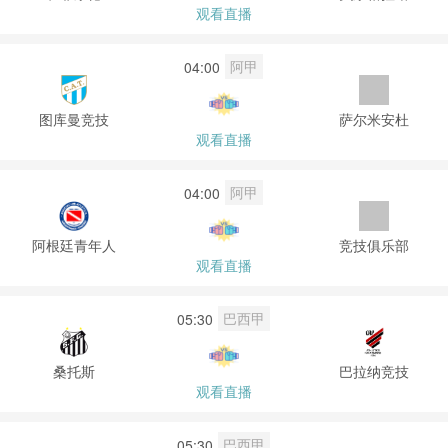
观看直播
阿甲
04:00
图库曼竞技
萨尔米安杜
观看直播
阿甲
04:00
阿根廷青年人
竞技俱乐部
观看直播
巴西甲
05:30
桑托斯
巴拉纳竞技
观看直播
巴西甲
05:30