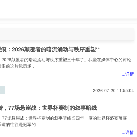
裂痕：2026颠覆者的暗流涌动与秩序重塑**
：2026颠覆者的暗流涌动与秩序重塑三十年了。我坐在媒体中心的评论
着眼前这片绿茵场，
...详情
裂
2026-07-20 11:55:04
6
暗
逆转，77场悬崖战：世界杯赛制的叙事暗线
秩
*
转，77场悬崖战：世界杯赛制的叙事暗线当四年一度的世界杯盛宴落幕，
乐道的往往是冠军的
...详情