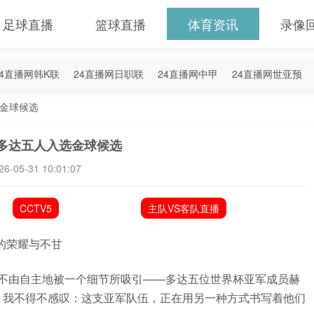
足球直播
篮球直播
体育资讯
录像
24直播网韩K联
24直播网日职联
24直播网中甲
24直播网世亚预
4直播网西甲
24直播网德甲
24直播网欧冠杯
24直播网中超
金球候选
多达五人入选金球候选
26-05-31 10:01:07
CCTV5
主队VS客队直播
的荣耀与不甘
光不由自主地被一个细节所吸引——多达五位世界杯亚军成员赫
，我不得不感叹：这支亚军队伍，正在用另一种方式书写着他们