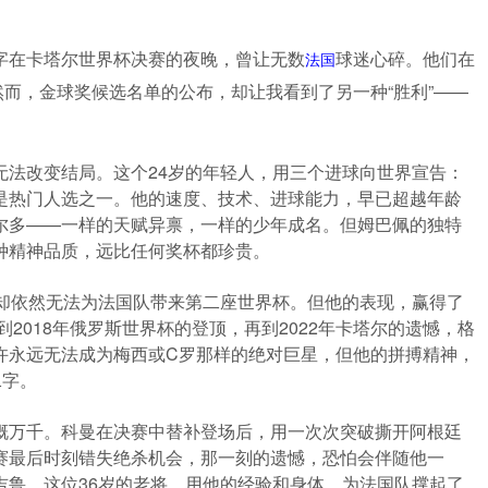
字在卡塔尔世界杯决赛的夜晚，曾让无数
球迷心碎。他们在
法国
而，金球奖候选名单的公布，却让我看到了另一种“胜利”——
无法改变结局。这个24岁的年轻人，用三个进球向世界宣告：
是热门人选之一。他的速度、技术、进球能力，早已超越年龄
尔多——一样的天赋异禀，一样的少年成名。但姆巴佩的独特
种精神品质，远比任何奖杯都珍贵。
，却依然无法为法国队带来第二座世界杯。但他的表现，赢得了
到2018年俄罗斯世界杯的登顶，再到2022年卡塔尔的遗憾，格
许永远无法成为梅西或C罗那样的绝对巨星，但他的拼搏精神，
二字。
慨万千。科曼在决赛中替补登场后，用一次次突破撕开阿根廷
赛最后时刻错失绝杀机会，那一刻的遗憾，恐怕会伴随他一
吉鲁，这位36岁的老将，用他的经验和身体，为法国队撑起了