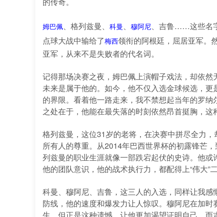
的传奇。
、格列兹曼、
、
、吉鲁……这些名
姆巴佩
科曼
穆阿尼
点球大战中输给了
领衔的阿根廷，屈居亚军。然
梅西
亚军，从来不是失败者的代名词。
记得那场决赛之夜，姆巴佩上演帽子戏法，却依然
未来是属于他的。如今，他不仅入选金球候选，更
的界限。看着他一路走来，我不禁想起当年的罗纳
之处在于，他能在最失落的时刻依然昂首挺胸，这
格列兹曼，这位31岁的老将，在决赛中拼尽全力
所有人的尊重。从2014年巴西世界杯的初露锋芒，
列兹曼的职业生涯就像一部跌宕起伏的史诗。他或
他的团队意识，他的战术执行力，都配得上“伟大”
科曼、穆阿尼、吉鲁，这三人的入选，同样让我感
防线，他的速度和爆发力让人惊叹。穆阿尼在加时
生。但正是这种遗憾，让他更加渴望证明自己。而