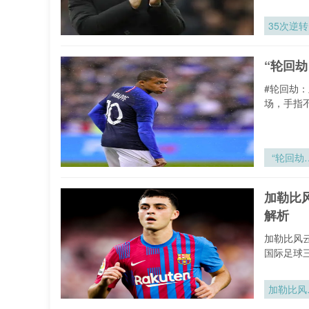
35次逆转
“轮回
#轮回劫
场，手指
“轮回劫
亚洲附加
的宿命
加勒比
决”
解析
加勒比风
国际足球
加勒比风
再起：中