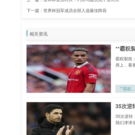
选金球候选
下一篇：
世界杯冠军成员全部入选最佳阵容
相关资讯
**霸权
霸权裂痕
席上，看
**霸权
痕：202
颠覆者的
35次
流涌动与
序重塑*
35次逆
我们津津