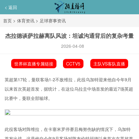
< 返回
首页
>
体育资讯
>
足球赛事资讯
杰拉德谈萨拉赫离队风波：坦诚沟通背后的复杂考量
2026-04-08
世界杯直播专属链接
CCTV5
主队VS客队直播
英超第17轮，曼联客场1-2不敌维拉，此役
乌加特
迎来他自今年9月
以来首次英超首发，据统计，在这位乌拉圭中场首发的最近7场英超
比赛中，曼联全部输球。
此役客场对阵维拉，在卡塞米罗停赛且梅努伤缺的情况下，乌加特
首发出战，这是他自今年9月客场对阵
布伦特福德
以来首次在英超首