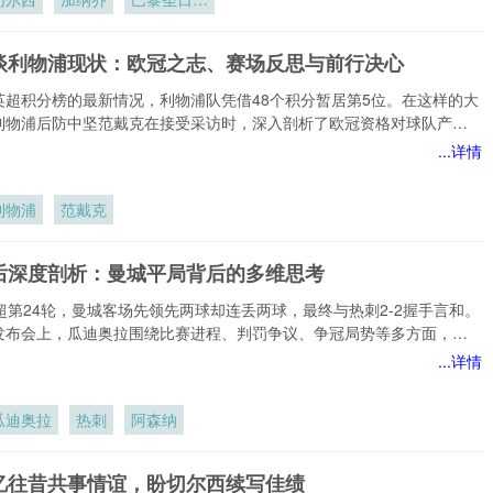
曼
谈利物浦现状：欧冠之志、赛场反思与前行决心
英超积分榜的最新情况，利物浦队凭借48个积分暂居第5位。在这样的大
利物浦后防中坚范戴克在接受采访时，深入剖析了欧冠资格对球队产生
影响。
...详情
利物浦
范戴克
后深度剖析：曼城平局背后的多维思考
超第24轮，曼城客场先领先两球却连丢两球，最终与热刺2-2握手言和。
发布会上，瓜迪奥拉围绕比赛进程、判罚争议、争冠局势等多方面，展
且全面的剖析。
...详情
瓜迪奥拉
热刺
阿森纳
忆往昔共事情谊，盼切尔西续写佳绩