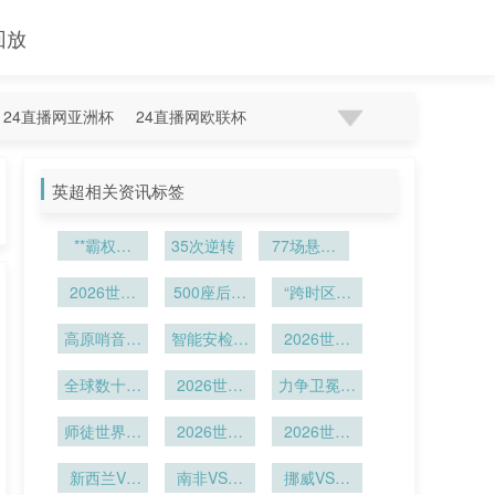
回放
24直播网亚洲杯
24直播网欧联杯
英超相关资讯标签
**霸权裂
35次逆转
77场悬崖
痕：2026
战：世界杯
颠覆者的暗
2026世界
500座后的
赛制的叙事
“跨时区呐
流涌动与秩
杯点球大
声场演化与
喊：2026
暗线
战：门将手
高原哨音：
序重塑**
声学传播特
智能安检系
2026世界
世界杯
套湿度实时
海拔2240
统全面落
性研究
杯媒体转播
追踪与赛场
米对裁判血
全球数十亿
地：世界杯
2026世界
力争卫冕书
权敲定
数据深度解
氧与判罚决
观众共赏盛
场馆安防新
杯首个进球
写传奇
策的生理冲
师徒世界杯
析
宴
2026世界
升级
诞生
2026世界
对决徒弟淘
击解析
杯头球破门
杯球员伤退
新西兰VS
汰恩师
南非VS韩
建功
挪威VS塞
离场