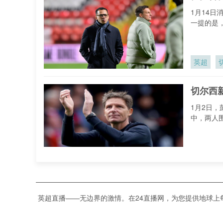
1月14
一提的是，
英超
切尔西
1月2日，
中，两人
切尔西
曼联胜
英超直播——无边界的激情。在24直播网，为您提供地球
在曼联与纽
而，比赛