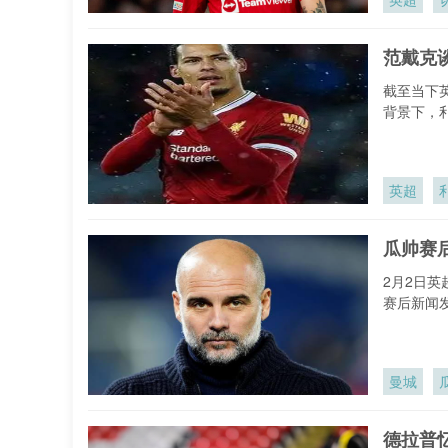
范戴克
截至当下
背景下，
的多方面
英超
瓜帅赛
2月2日英
赛后新闻
开了深入
曼城
德拉普