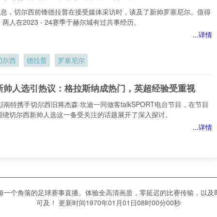
日消息，切尔西前锋德拉普在接受媒体采访时，谈及了新帅罗塞尼尔。值得
两人在2023 - 24赛季于赫尔城有过共事经历。
...详情
切尔西
德拉普
罗塞尼尔
新帅人选引热议：格拉斯纳成热门，英超经验受重视
彭南特携手切尔西旧将杰森·坎迪一同做客talkSPORT电台节目，在节目
围绕切尔西新帅人选这一备受关注的话题展开了深入探讨。
...详情
格拉斯纳
彭南特
杰森·坎迪
纽卡赛后：阿莫林详解提前换下卡塞米罗之因
上每一个角落的足球赛事直播。体验全高清画质，零延迟的比赛传输，以及
卡斯尔联的一场激烈角逐中，曼联最终以1 - 0的比分艰难取胜。然
可及！ 更新时间1970年01月01日08时00分00秒
过程中的一个小插曲引发了外界的广泛关注。比赛进行到第60分钟时，