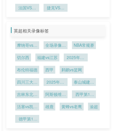
埃及新西兰
国南非VS
内加尔直播
VS埃及直
法国VS伊
捷克VS墨
韩国直播
挪威VS塞
拉克直播法
播
西哥直播捷
内加尔在线
国VS伊拉
克VS墨西
直播
克在线直播
哥在线直播
英超相关录像标签
摩纳哥vs马
全场录像回
NBA常规赛
赛
放
切尔西
福建vs江苏
2025年12
月14日
布伦特福德
西甲
鹈鹕vs篮网
四川三大球
2025年12
泰山城建vs
男足第1轮
月5日
山东蜜獾
吉林东北虎
阿斯顿维拉
西甲第14
U19vs四川
vs狼队
轮
活塞vs凯尔
锦城U19
雄鹿
黄蜂vs老鹰
渝超
特人
德甲第11
轮