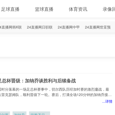
足球直播
篮球直播
体育资讯
录像
24直播网韩K联
24直播网日职联
24直播网中甲
24直播网世亚预
4直播网西甲
24直播网德甲
24直播网欧冠杯
24直播网中超
足总杯晋级：加纳乔谈胜利与后续备战
晨时分落幕的一场足总杯赛事中，切尔西队历经加时赛的激烈鏖战，最
汰雷克瑟姆队，顺利晋级下一轮。赛后，打满全场120分钟的加纳乔接受
官方媒体的采访，分享了自己对于这场比赛的看法以及
...详情
切尔西
加纳乔
巴黎圣日耳