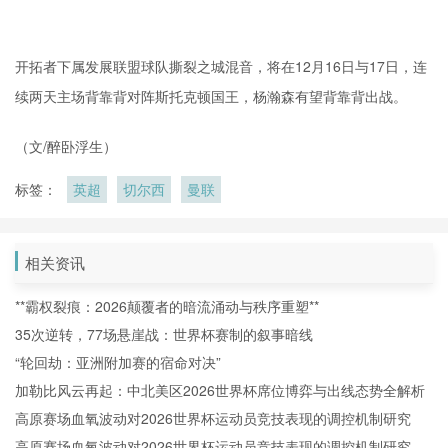
开拓者下属发展联盟球队撕裂之城混音，将在12月16日与17日，连
续两天主场背靠背对阵
斯托克顿
国王，杨瀚森有望背靠背出战。
（文/醉卧浮生）
标签：
英超
切尔西
曼联
相关资讯
**霸权裂痕：2026颠覆者的暗流涌动与秩序重塑**
35次逆转，77场悬崖战：世界杯赛制的叙事暗线
“轮回劫：亚洲附加赛的宿命对决”
加勒比风云再起：中北美区2026世界杯席位博弈与出线态势全解析
高原赛场血氧波动对2026世界杯运动员竞技表现的调控机制研究
高原赛场血氧波动对2026世界杯运动员竞技表现的调控机制研究