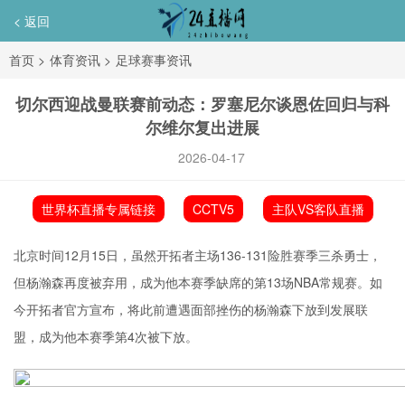
< 返回
首页
>
体育资讯
>
足球赛事资讯
切尔西迎战曼联赛前动态：罗塞尼尔谈恩佐回归与科
尔维尔复出进展
2026-04-17
世界杯直播专属链接
CCTV5
主队VS客队直播
北京时间12月15日，虽然开拓者主场136-131险胜赛季三杀勇士，
但
杨瀚森
再度被弃用，成为他本赛季缺席的第13场NBA常规赛。如
今开拓者官方宣布，将此前遭遇面部挫伤的杨瀚森下放到发展联
盟，成为他本赛季第4次被下放。